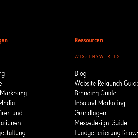
gen
Ressourcen
UNGEN
WISSENSWERTES
ng
Blog
e
Website Relaunch Guid
 Marketing
Branding Guide
 Media
Inbound Marketing
üren und
Grundlagen
tationen
Messedesign-Guide
estaltung
Leadgenerierung Know