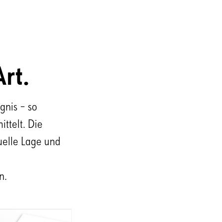
rt.
gnis – so
ttelt. Die
uelle Lage und
n.