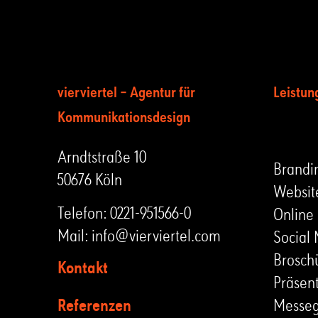
vierviertel – Agentur für
Leistun
Kommunikationsdesign
LEIST
Arndtstraße 10
Brandi
50676 Köln
Websit
Telefon:
0221-951566-0
Online
Mail:
info@vierviertel.com
Social
Brosch
Kontakt
Präsen
Referenzen
Messeg