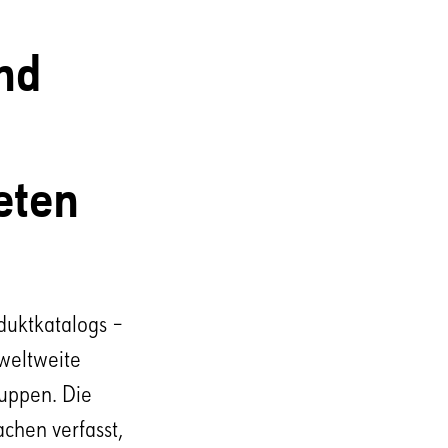
nd
eten
duktkatalogs –
 weltweite
ruppen. Die
chen verfasst,