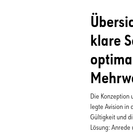
Übersi
klare S
optima
Mehrwe
Die Konzeption 
legte Avision in
Gültigkeit und d
Lösung: Anrede u