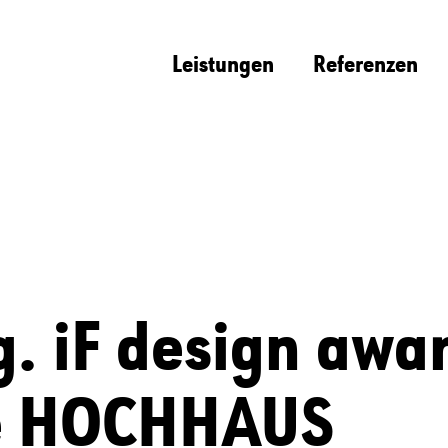
Leistungen
Referenzen
. iF design awa
ke HOCHHAUS