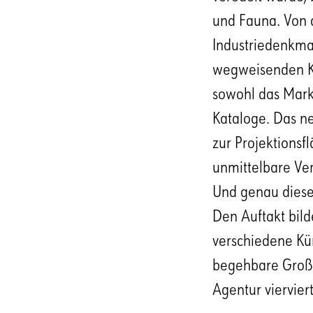
und Fauna. Von d
Industriedenkmal
wegweisenden Koo
sowohl das Mark
Kataloge. Das n
zur Projektionsf
unmittelbare Ver
Und genau dieses
Den Auftakt bild
verschiedene Kü
begehbare Großsk
Agentur vierviert