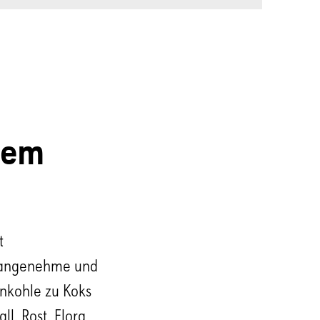
nem
t
e angenehme und
inkohle zu Koks
l, Rost, Flora