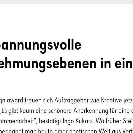
pannungsvolle
ehmungsebenen in ei
gn award freuen sich Auftraggeber wie Kreative jetz
„Es gibt kaum eine schönere Anerkennung für ein
ammenarbeit“, bestätigt Ingo Kukatz. Wo früher Ste
begegnet man heute einer poetischen Welt aus Verfal